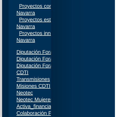
Proyectos competitivos I+D Gobierno de
Navarra
Proyectos estratégicos I+D Gobierno de
Navarra
Proyectos innovación Gobierno de
Navarra
Diputación Foral de Gipuzkoa
Diputación Foral de Bizkaia
Diputación Foral de Álava
CDTI
Transmisiones
Misiones CDTI
Neotec
Neotec Mujeres
Activa_financiación (IDI)
Colaboración Público-Privada (CPP)