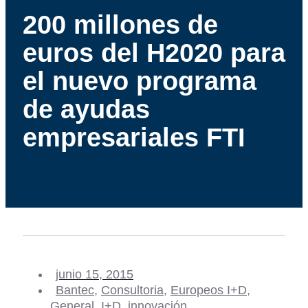
200 millones de
euros del H2020 para
el nuevo programa
de ayudas
empresariales FTI
junio 15, 2015
Bantec
,
Consultoria
,
Europeos I+D
,
General
,
I+D
,
innovación