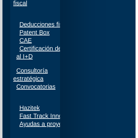
fiscal
Deducciones fiscales
Patent Box
CAE
Certificación de personal adscrito al 100%
al I+D
Consultoría
estratégica
Convocatorias
Hazitek
Fast Track Innobideak
Ayudas a proyectos de I+D+i en Navarra