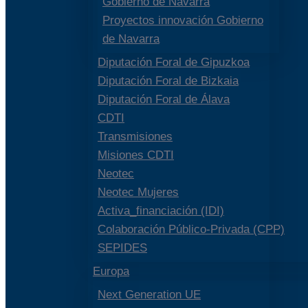
Gobierno de Navarra
Proyectos innovación Gobierno
de Navarra
Diputación Foral de Gipuzkoa
Diputación Foral de Bizkaia
Diputación Foral de Álava
CDTI
Transmisiones
Misiones CDTI
Neotec
Neotec Mujeres
Activa_financiación (IDI)
Colaboración Público-Privada (CPP)
SEPIDES
Europa
Next Generation UE