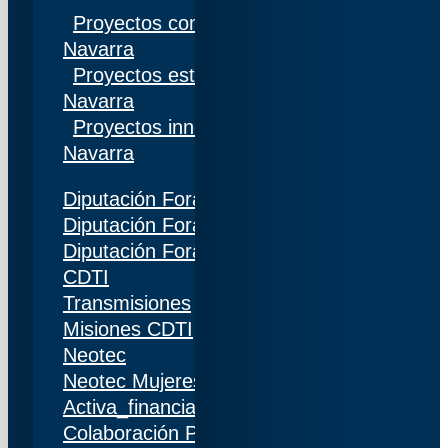
Proyectos competitivos I+D Gobierno de
Navarra
Proyectos estratégicos I+D Gobierno de
Navarra
Proyectos innovación Gobierno de
Navarra
Diputación Foral de Gipuzkoa
Diputación Foral de Bizkaia
Diputación Foral de Álava
CDTI
Transmisiones
Misiones CDTI
Neotec
Neotec Mujeres
Activa_financiación (IDI)
Colaboración Público-Privada (CPP)