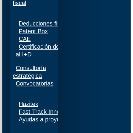
fiscal
Deducciones fiscales
Patent Box
CAE
Certificación de personal adscrito al 100%
al I+D
Consultoría
estratégica
Convocatorias
Hazitek
Fast Track Innobideak
Ayudas a proyectos de I+D+i en Navarra