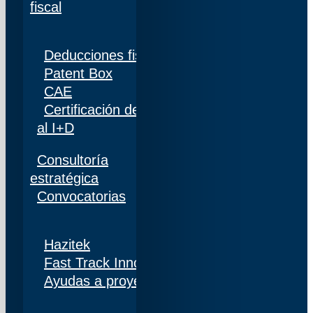
fiscal
Deducciones fiscales
Patent Box
CAE
Certificación de personal adscrito al 100%
al I+D
Consultoría
estratégica
Convocatorias
Hazitek
Fast Track Innobideak
Ayudas a proyectos de I+D+i en Navarra