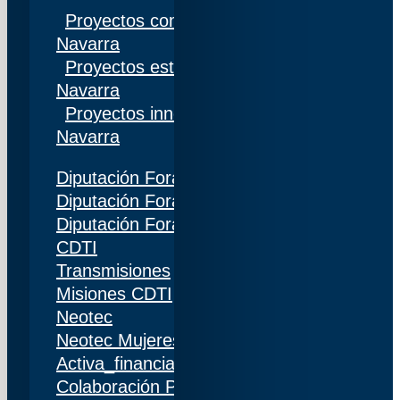
Proyectos competitivos I+D Gobierno de
Navarra
Proyectos estratégicos I+D Gobierno de
Navarra
Proyectos innovación Gobierno de
Navarra
Diputación Foral de Gipuzkoa
Diputación Foral de Bizkaia
Diputación Foral de Álava
CDTI
Transmisiones
Misiones CDTI
Neotec
Neotec Mujeres
Activa_financiación (IDI)
Colaboración Público-Privada (CPP)