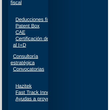
fiscal
Deducciones fiscales
Patent Box
CAE
Certificación de personal adscrito al 100%
al I+D
Consultoría
estratégica
Convocatorias
Hazitek
Fast Track Innobideak
Ayudas a proyectos de I+D+i en Navarra