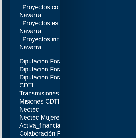
Proyectos competitivos I+D Gobierno de
Navarra
Proyectos estratégicos I+D Gobierno de
Navarra
Proyectos innovación Gobierno de
Navarra
Diputación Foral de Gipuzkoa
Diputación Foral de Bizkaia
Diputación Foral de Álava
CDTI
Transmisiones
Misiones CDTI
Neotec
Neotec Mujeres
Activa_financiación (IDI)
Colaboración Público-Privada (CPP)