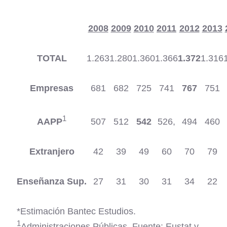
2008
2009
2010
2011
2012
2013
TOTAL
1.263
1.280
1.360
1.366
1.372
1.316
Empresas
681
682
725
741
767
751
1
AAPP
507
512
542
526,
494
460
Extranjero
42
39
49
60
70
79
Enseñanza Sup.
27
31
30
31
34
22
*Estimación Bantec Estudios.
1
Administraciones Públicas. Fuente: Eustat y