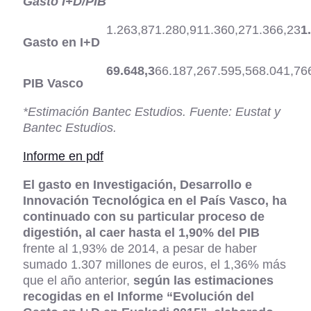
Gasto I+D/PIB
1.263,87
1.280,91
1.360,27
1.366,23
1
Gasto en I+D
69.648,3
66.187,2
67.595,5
68.041,7
6
PIB Vasco
*Estimación Bantec Estudios. Fuente: Eustat y
Bantec Estudios.
Informe en pdf
El gasto en Investigación, Desarrollo e
Innovación Tecnológica en el País Vasco, ha
continuado con su particular proceso de
digestión, al caer hasta el 1,90% del PIB
frente al 1,93% de 2014, a pesar de haber
sumado 1.307 millones de euros, el 1,36% más
que el año anterior,
según las estimaciones
recogidas en el Informe “Evolución del