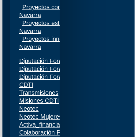
Proyectos competitivos I+D Gobierno de
Navarra
Proyectos estratégicos I+D Gobierno de
Navarra
Proyectos innovación Gobierno de
Navarra
Diputación Foral de Gipuzkoa
Diputación Foral de Bizkaia
Diputación Foral de Álava
CDTI
Transmisiones
Misiones CDTI
Neotec
Neotec Mujeres
Activa_financiación (IDI)
Colaboración Público-Privada (CPP)