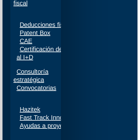
fiscal
Deducciones fiscales
Patent Box
CAE
Certificación de personal adscrito al 100%
al I+D
Consultoría
estratégica
Convocatorias
Hazitek
Fast Track Innobideak
Ayudas a proyectos de I+D+i en Navarra