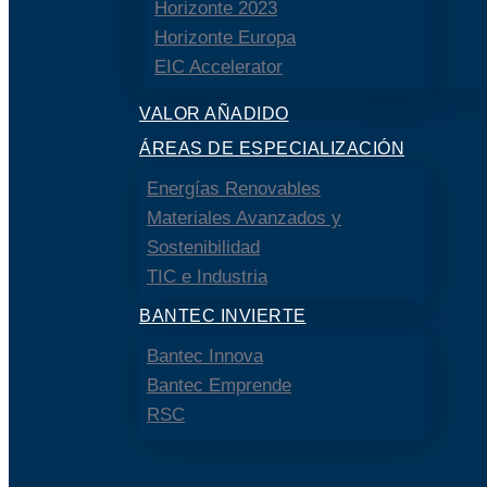
Horizonte 2023
Horizonte Europa
EIC Accelerator
VALOR AÑADIDO
ÁREAS DE ESPECIALIZACIÓN
Energías Renovables
Materiales Avanzados y
Sostenibilidad
TIC e Industria
BANTEC INVIERTE
Bantec Innova
Bantec Emprende
RSC