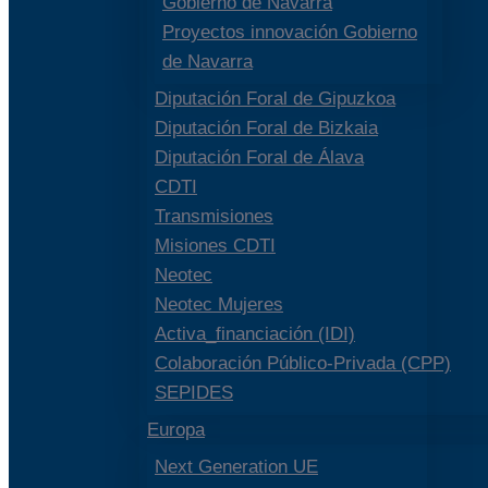
Gobierno de Navarra
Proyectos innovación Gobierno
de Navarra
Diputación Foral de Gipuzkoa
Diputación Foral de Bizkaia
Diputación Foral de Álava
CDTI
Transmisiones
Misiones CDTI
Neotec
Neotec Mujeres
Activa_financiación (IDI)
Colaboración Público-Privada (CPP)
SEPIDES
Europa
Next Generation UE