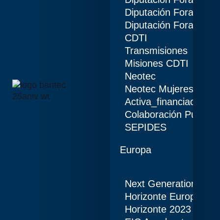
Diputación Foral de B
Diputación Foral de Á
CDTI
Transmisiones
Misiones CDTI
Neotec
Neotec Mujeres
Activa_financiación (I
Colaboración Público
SEPIDES
Europa
Next Generation
Horizonte Europa
Horizonte 2023