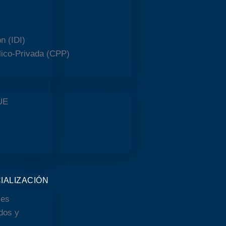
n (IDI)
lico-Privada (CPP)
UE
IALIZACIÓN
les
dos y