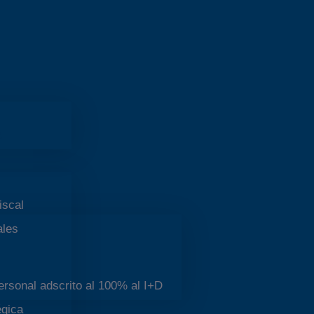
a
iscal
ales
personal adscrito al 100% al I+D
égica