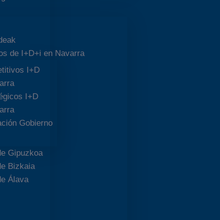
ideak
os de I+D+i en Navarra
titivos I+D
arra
égicos I+D
arra
ación Gobierno
 de Gipuzkoa
de Bizkaia
de Álava