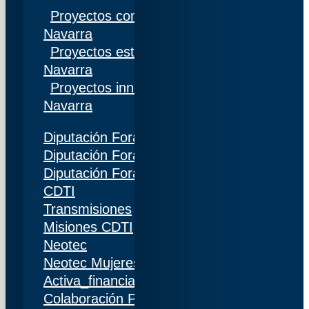
Proyectos competitivos I+D Gobierno de
Navarra
Proyectos estratégicos I+D Gobierno de
Navarra
Proyectos innovación Gobierno de
Navarra
Diputación Foral de Gipuzkoa
Diputación Foral de Bizkaia
Diputación Foral de Álava
CDTI
Transmisiones
Misiones CDTI
Neotec
Neotec Mujeres
Activa_financiación (IDI)
Colaboración Público-Privada (CPP)