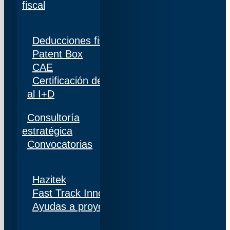
fiscal
Deducciones fiscales
Patent Box
CAE
Certificación de personal adscrito al 100%
al I+D
Consultoría
estratégica
Convocatorias
Hazitek
Fast Track Innobideak
Ayudas a proyectos de I+D+i en Navarra