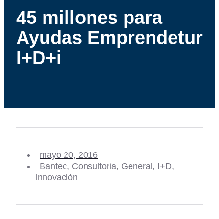
45 millones para
Ayudas Emprendetur
I+D+i
mayo 20, 2016
Bantec
,
Consultoria
,
General
,
I+D
,
innovación