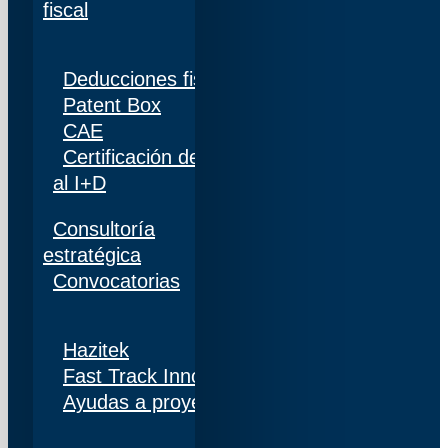
fiscal
Deducciones fiscales
Patent Box
CAE
Certificación de personal adscrito al 100%
al I+D
Consultoría
estratégica
Convocatorias
Hazitek
Fast Track Innobideak
Ayudas a proyectos de I+D+i en Navarra