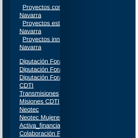
Proyectos competitivos I+D Gobierno de
Navarra
Proyectos estratégicos I+D Gobierno de
Navarra
Proyectos innovación Gobierno de
Navarra
Diputación Foral de Gipuzkoa
Diputación Foral de Bizkaia
Diputación Foral de Álava
CDTI
Transmisiones
Misiones CDTI
Neotec
Neotec Mujeres
Activa_financiación (IDI)
Colaboración Público-Privada (CPP)