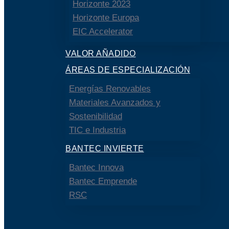
Horizonte 2023
Horizonte Europa
EIC Accelerator
VALOR AÑADIDO
ÁREAS DE ESPECIALIZACIÓN
Energías Renovables
Materiales Avanzados y
Sostenibilidad
TIC e Industria
BANTEC INVIERTE
Bantec Innova
Bantec Emprende
RSC