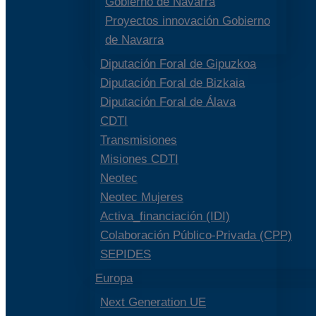
Gobierno de Navarra
Proyectos innovación Gobierno
de Navarra
Diputación Foral de Gipuzkoa
Diputación Foral de Bizkaia
Diputación Foral de Álava
CDTI
Transmisiones
Misiones CDTI
Neotec
Neotec Mujeres
Activa_financiación (IDI)
Colaboración Público-Privada (CPP)
SEPIDES
Europa
Next Generation UE