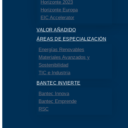
Horizonte 2023
Horizonte Europa
EIC Accelerator
VALOR AÑADIDO
ÁREAS DE ESPECIALIZACIÓN
Energías Renovables
Materiales Avanzados y
Sostenibilidad
TIC e Industria
BANTEC INVIERTE
Bantec Innova
Bantec Emprende
RSC