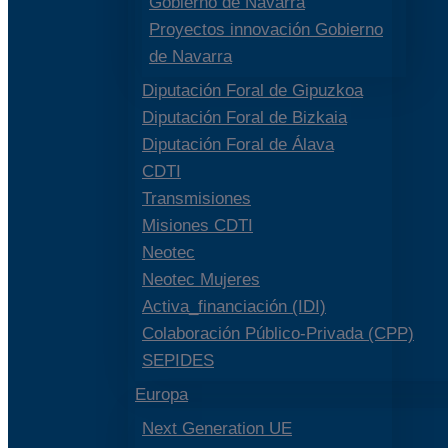
Gobierno de Navarra
Proyectos innovación Gobierno
de Navarra
Diputación Foral de Gipuzkoa
Diputación Foral de Bizkaia
Diputación Foral de Álava
CDTI
Transmisiones
Misiones CDTI
Neotec
Neotec Mujeres
Activa_financiación (IDI)
Colaboración Público-Privada (CPP)
SEPIDES
Europa
Next Generation UE