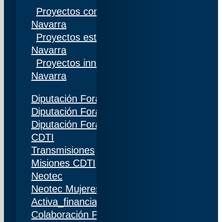
Proyectos competitivos I+D Gobierno de
Navarra
Proyectos estratégicos I+D Gobierno de
Navarra
Proyectos innovación Gobierno de
Navarra
Diputación Foral de Gipuzkoa
Diputación Foral de Bizkaia
Diputación Foral de Álava
CDTI
Transmisiones
Misiones CDTI
Neotec
Neotec Mujeres
Activa_financiación (IDI)
Colaboración Público-Privada (CPP)