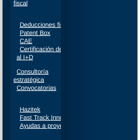
fiscal
Deducciones fiscales
Patent Box
CAE
Certificación de personal adscrito al 100%
al I+D
Consultoría
estratégica
Convocatorias
Hazitek
Fast Track Innobideak
Ayudas a proyectos de I+D+i en Navarra