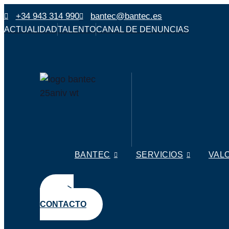
Ir
+34 943 314 990
bantec@bantec.es
al
ACTUALIDAD
TALENTO
CANAL DE DENUNCIAS
contenido
BANTEC
SERVICIOS
VAL
CONTACTO