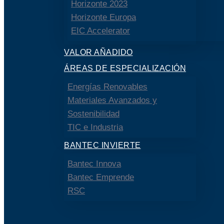
Horizonte 2023
Horizonte Europa
EIC Accelerator
VALOR AÑADIDO
ÁREAS DE ESPECIALIZACIÓN
Energías Renovables
Materiales Avanzados y
Sostenibilidad
TIC e Industria
BANTEC INVIERTE
Bantec Innova
Bantec Emprende
RSC