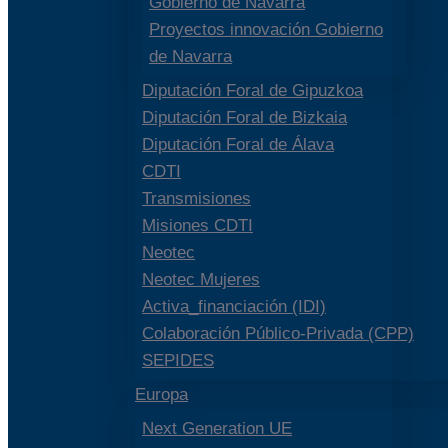
Gobierno de Navarra
Proyectos innovación Gobierno
de Navarra
Diputación Foral de Gipuzkoa
Diputación Foral de Bizkaia
Diputación Foral de Álava
CDTI
Transmisiones
Misiones CDTI
Neotec
Neotec Mujeres
Activa_financiación (IDI)
Colaboración Público-Privada (CPP)
SEPIDES
Europa
Next Generation UE