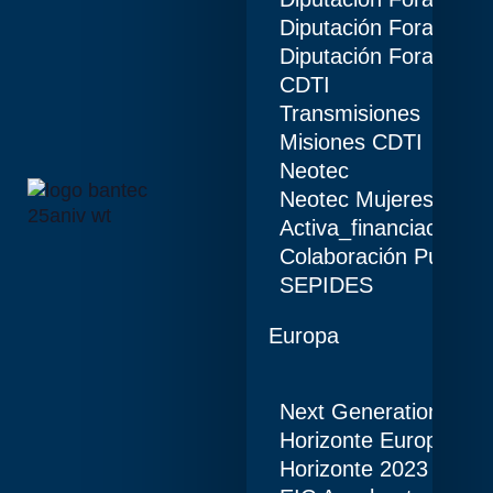
Diputación Foral de B
Diputación Foral de Á
CDTI
Transmisiones
Misiones CDTI
Neotec
Neotec Mujeres
Activa_financiación (I
Colaboración Público
SEPIDES
Europa
Next Generation
Horizonte Europa
Horizonte 2023