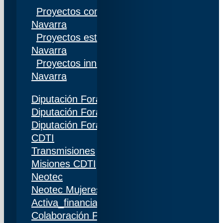
Proyectos competitivos I+D Gobierno de
Navarra
Proyectos estratégicos I+D Gobierno de
Navarra
Proyectos innovación Gobierno de
Navarra
Diputación Foral de Gipuzkoa
Diputación Foral de Bizkaia
Diputación Foral de Álava
CDTI
Transmisiones
Misiones CDTI
Neotec
Neotec Mujeres
Activa_financiación (IDI)
Colaboración Público-Privada (CPP)