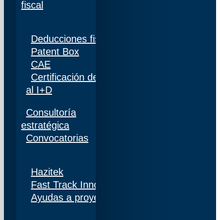
fiscal
Deducciones fiscales
Patent Box
CAE
Certificación de personal adscrito al 100%
al I+D
Consultoría
estratégica
Convocatorias
Hazitek
Fast Track Innobideak
Ayudas a proyectos de I+D+i en Navarra