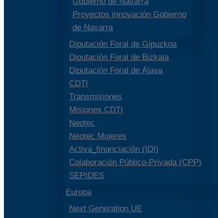
Gobierno de Navarra
Proyectos innovación Gobierno
de Navarra
Diputación Foral de Gipuzkoa
Diputación Foral de Bizkaia
Diputación Foral de Álava
CDTI
Transmisiones
Misiones CDTI
Neotec
Neotec Mujeres
Activa_financiación (IDI)
Colaboración Público-Privada (CPP)
SEPIDES
Europa
Next Generation UE