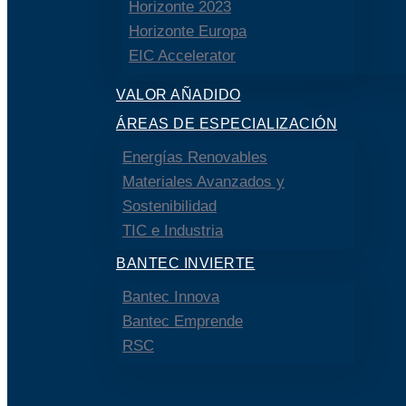
Horizonte 2023
Horizonte Europa
EIC Accelerator
VALOR AÑADIDO
ÁREAS DE ESPECIALIZACIÓN
Energías Renovables
Materiales Avanzados y
Sostenibilidad
TIC e Industria
BANTEC INVIERTE
Bantec Innova
Bantec Emprende
RSC