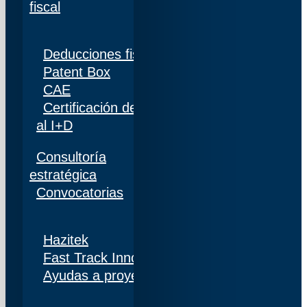
fiscal
Deducciones fiscales
Patent Box
CAE
Certificación de personal adscrito al 100%
al I+D
Consultoría
estratégica
Convocatorias
Hazitek
Fast Track Innobideak
Ayudas a proyectos de I+D+i en Navarra