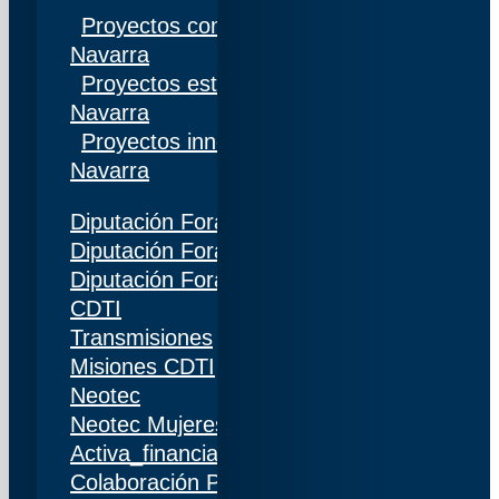
Proyectos competitivos I+D Gobierno de
Navarra
Proyectos estratégicos I+D Gobierno de
Navarra
Proyectos innovación Gobierno de
Navarra
Diputación Foral de Gipuzkoa
Diputación Foral de Bizkaia
Diputación Foral de Álava
CDTI
Transmisiones
Misiones CDTI
Neotec
Neotec Mujeres
Activa_financiación (IDI)
Colaboración Público-Privada (CPP)