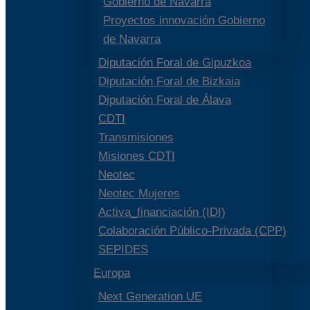
Gobierno de Navarra
Proyectos innovación Gobierno
de Navarra
Diputación Foral de Gipuzkoa
Diputación Foral de Bizkaia
Diputación Foral de Álava
CDTI
Transmisiones
Misiones CDTI
Neotec
Neotec Mujeres
Activa_financiación (IDI)
Colaboración Público-Privada (CPP)
SEPIDES
Europa
Next Generation UE