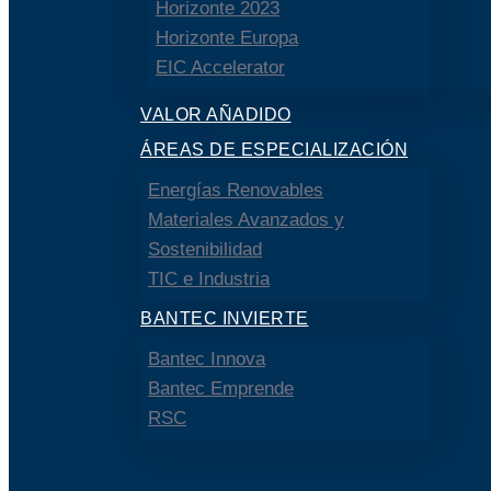
Horizonte 2023
Horizonte Europa
EIC Accelerator
VALOR AÑADIDO
ÁREAS DE ESPECIALIZACIÓN
Energías Renovables
Materiales Avanzados y
Sostenibilidad
TIC e Industria
BANTEC INVIERTE
Bantec Innova
Bantec Emprende
RSC