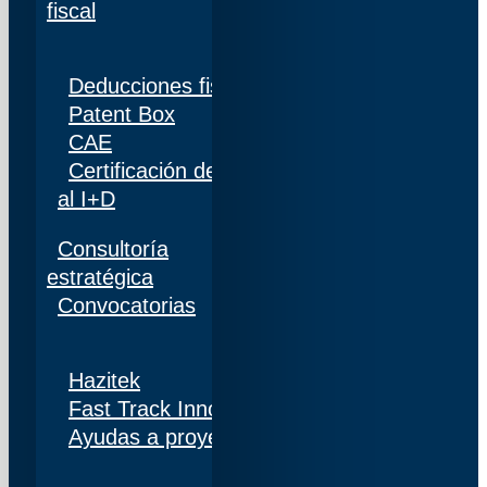
fiscal
Deducciones fiscales
Patent Box
CAE
Certificación de personal adscrito al 100%
al I+D
Consultoría
estratégica
Convocatorias
Hazitek
Fast Track Innobideak
Ayudas a proyectos de I+D+i en Navarra