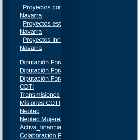
Proyectos competitivos I+D Gobierno de
Navarra
Proyectos estratégicos I+D Gobierno de
Navarra
Proyectos innovación Gobierno de
Navarra
Diputación Foral de Gipuzkoa
Diputación Foral de Bizkaia
Diputación Foral de Álava
CDTI
Transmisiones
Misiones CDTI
Neotec
Neotec Mujeres
Activa_financiación (IDI)
Colaboración Público-Privada (CPP)