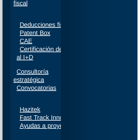
fiscal
Deducciones fiscales
Patent Box
CAE
Certificación de personal adscrito al 100%
al I+D
Consultoría
estratégica
Convocatorias
Hazitek
Fast Track Innobideak
Ayudas a proyectos de I+D+i en Navarra