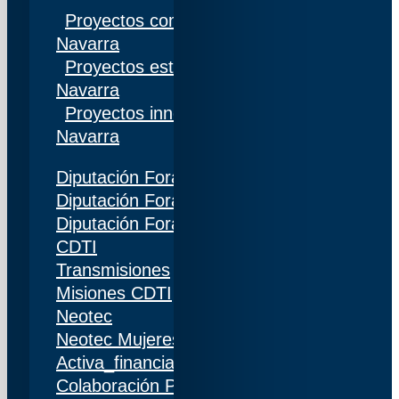
Proyectos competitivos I+D Gobierno de
Navarra
Proyectos estratégicos I+D Gobierno de
Navarra
Proyectos innovación Gobierno de
Navarra
Diputación Foral de Gipuzkoa
Diputación Foral de Bizkaia
Diputación Foral de Álava
CDTI
Transmisiones
Misiones CDTI
Neotec
Neotec Mujeres
Activa_financiación (IDI)
Colaboración Público-Privada (CPP)