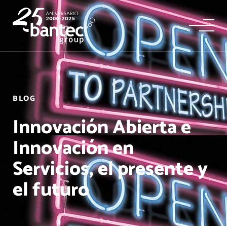
BLOG
Innovación Abierta e
Innovación en
Servicios, el presente y
el futuro