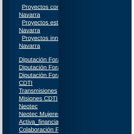
Proyectos competitivos I+D Gobierno de
Navarra
Proyectos estratégicos I+D Gobierno de
Navarra
Proyectos innovación Gobierno de
Navarra
Diputación Foral de Gipuzkoa
Diputación Foral de Bizkaia
Diputación Foral de Álava
CDTI
Transmisiones
Misiones CDTI
Neotec
Neotec Mujeres
Activa_financiación (IDI)
Colaboración Público-Privada (CPP)