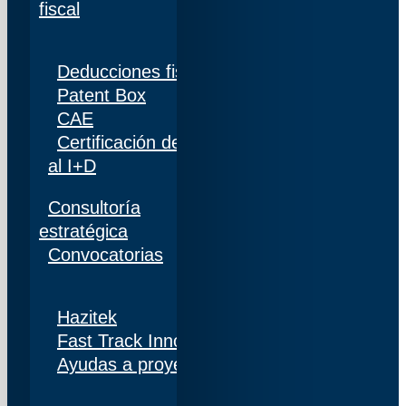
fiscal
Deducciones fiscales
Patent Box
CAE
Certificación de personal adscrito al 100%
al I+D
Consultoría
estratégica
Convocatorias
Hazitek
Fast Track Innobideak
Ayudas a proyectos de I+D+i en Navarra