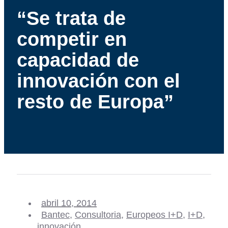
“Se trata de
competir en
capacidad de
innovación con el
resto de Europa”
abril 10, 2014
Bantec
,
Consultoria
,
Europeos I+D
,
I+D
,
innovación