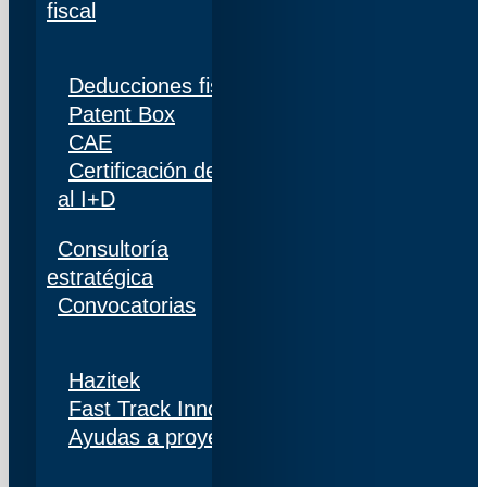
fiscal
Deducciones fiscales
Patent Box
CAE
Certificación de personal adscrito al 100%
al I+D
Consultoría
estratégica
Convocatorias
Hazitek
Fast Track Innobideak
Ayudas a proyectos de I+D+i en Navarra