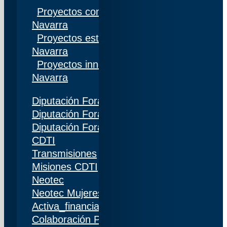
Proyectos competitivos I+D Gobierno de
Navarra
Proyectos estratégicos I+D Gobierno de
Navarra
Proyectos innovación Gobierno de
Navarra
Diputación Foral de Gipuzkoa
Diputación Foral de Bizkaia
Diputación Foral de Álava
CDTI
Transmisiones
Misiones CDTI
Neotec
Neotec Mujeres
Activa_financiación (IDI)
Colaboración Público-Privada (CPP)