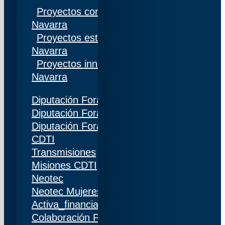
Proyectos competitivos I+D Gobierno de
Navarra
Proyectos estratégicos I+D Gobierno de
Navarra
Proyectos innovación Gobierno de
Navarra
Diputación Foral de Gipuzkoa
Diputación Foral de Bizkaia
Diputación Foral de Álava
CDTI
Transmisiones
Misiones CDTI
Neotec
Neotec Mujeres
Activa_financiación (IDI)
Colaboración Público-Privada (CPP)