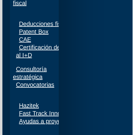
fiscal
Deducciones fiscales
Patent Box
CAE
Certificación de personal adscrito al 100%
al I+D
Consultoría
estratégica
Convocatorias
Hazitek
Fast Track Innobideak
Ayudas a proyectos de I+D+i en Navarra