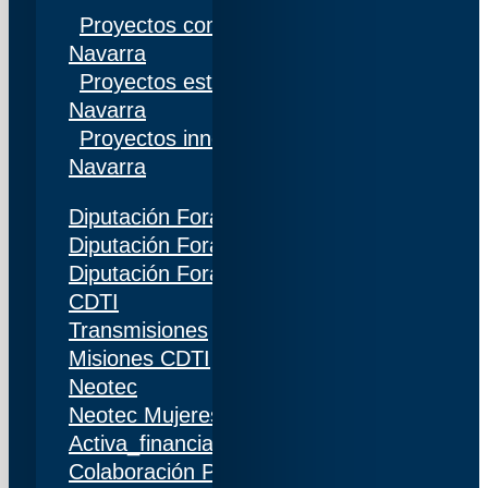
Proyectos competitivos I+D Gobierno de
Navarra
Proyectos estratégicos I+D Gobierno de
Navarra
Proyectos innovación Gobierno de
Navarra
Diputación Foral de Gipuzkoa
Diputación Foral de Bizkaia
Diputación Foral de Álava
CDTI
Transmisiones
Misiones CDTI
Neotec
Neotec Mujeres
Activa_financiación (IDI)
Colaboración Público-Privada (CPP)