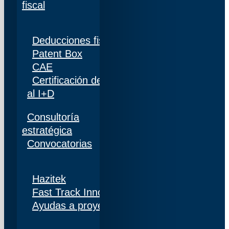
fiscal
Deducciones fiscales
Patent Box
CAE
Certificación de personal adscrito al 100%
al I+D
Consultoría
estratégica
Convocatorias
Hazitek
Fast Track Innobideak
Ayudas a proyectos de I+D+i en Navarra