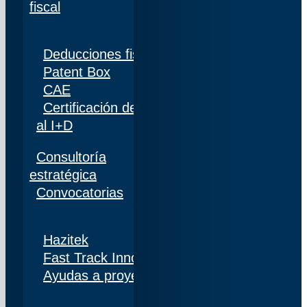
fiscal
Deducciones fiscales
Patent Box
CAE
Certificación de personal adscrito al 100%
al I+D
Consultoría
estratégica
Convocatorias
Hazitek
Fast Track Innobideak
Ayudas a proyectos de I+D+i en Navarra