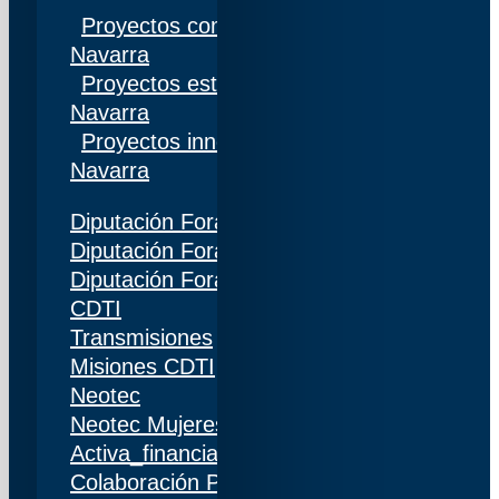
Proyectos competitivos I+D Gobierno de
Navarra
Proyectos estratégicos I+D Gobierno de
Navarra
Proyectos innovación Gobierno de
Navarra
Diputación Foral de Gipuzkoa
Diputación Foral de Bizkaia
Diputación Foral de Álava
CDTI
Transmisiones
Misiones CDTI
Neotec
Neotec Mujeres
Activa_financiación (IDI)
Colaboración Público-Privada (CPP)