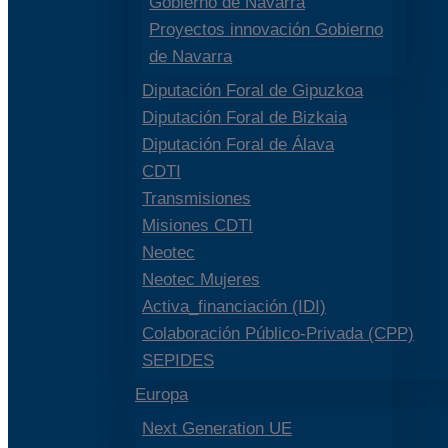
Gobierno de Navarra
Proyectos innovación Gobierno
de Navarra
Diputación Foral de Gipuzkoa
Diputación Foral de Bizkaia
Diputación Foral de Álava
CDTI
Transmisiones
Misiones CDTI
Neotec
Neotec Mujeres
Activa_financiación (IDI)
Colaboración Público-Privada (CPP)
SEPIDES
Europa
Next Generation UE