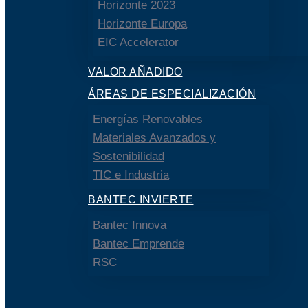
Horizonte 2023
Horizonte Europa
EIC Accelerator
VALOR AÑADIDO
ÁREAS DE ESPECIALIZACIÓN
Energías Renovables
Materiales Avanzados y
Sostenibilidad
TIC e Industria
BANTEC INVIERTE
Bantec Innova
Bantec Emprende
RSC