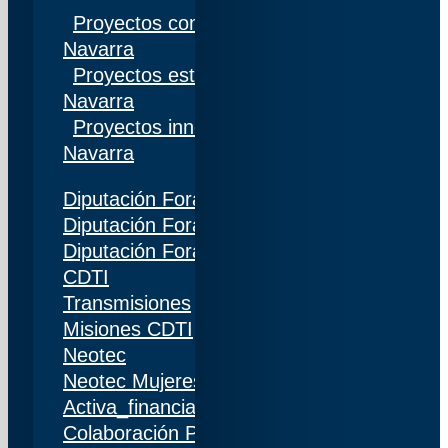
Proyectos competitivos I+D Gobierno de
Navarra
Proyectos estratégicos I+D Gobierno de
Navarra
Proyectos innovación Gobierno de
Navarra
Diputación Foral de Gipuzkoa
Diputación Foral de Bizkaia
Diputación Foral de Álava
CDTI
Transmisiones
Misiones CDTI
Neotec
Neotec Mujeres
Activa_financiación (IDI)
Colaboración Público-Privada (CPP)