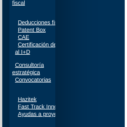
fiscal
Deducciones fiscales
Patent Box
CAE
Certificación de personal adscrito al 100%
al I+D
Consultoría
estratégica
Convocatorias
Hazitek
Fast Track Innobideak
Ayudas a proyectos de I+D+i en Navarra