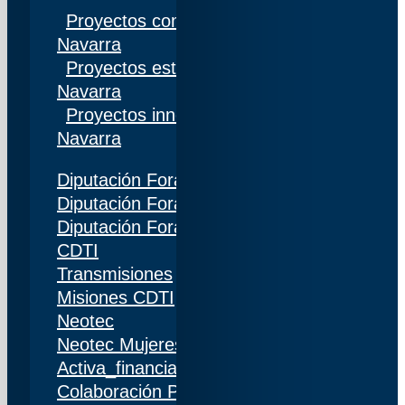
Proyectos competitivos I+D Gobierno de
Navarra
Proyectos estratégicos I+D Gobierno de
Navarra
Proyectos innovación Gobierno de
Navarra
Diputación Foral de Gipuzkoa
Diputación Foral de Bizkaia
Diputación Foral de Álava
CDTI
Transmisiones
Misiones CDTI
Neotec
Neotec Mujeres
Activa_financiación (IDI)
Colaboración Público-Privada (CPP)