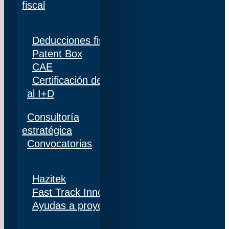
fiscal
Deducciones fiscales
Patent Box
CAE
Certificación de personal adscrito al 100%
al I+D
Consultoría
estratégica
Convocatorias
Hazitek
Fast Track Innobideak
Ayudas a proyectos de I+D+i en Navarra